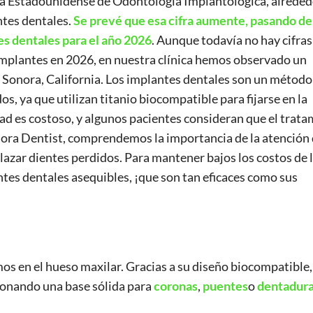
ia Estadounidense de Odontología Implantológica, alreded
ntes dentales.
Se prevé que esa cifra aumente, pasando de
es dentales para el año 2026
. Aunque todavía no hay cifras
implantes en 2026, en nuestra clínica hemos observado un
 Sonora, California. Los implantes dentales son un método
s, ya que utilizan titanio biocompatible para fijarse en la
dad es costoso, y algunos pacientes consideran que el trat
nora Dentist, comprendemos la importancia de la atención
azar dientes perdidos. Para mantener bajos los costos de 
tes dentales asequibles, ¡que son tan eficaces como sus
amos en el hueso maxilar. Gracias a su diseño biocompatible,
cionando una base sólida para
coronas
,
puentes
o
dentadur