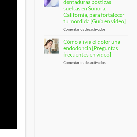
Dental
dentaduras postizas
Anxiety
Care
sueltas en Sonora,
[Video
[Video
Q&A]
California, para fortalecer
Explanation]
tu mordida [Guía en video]
Comentarios desactivados
en
Loose
Cómo alivia el dolor una
Denture
Alternatives
endodoncia [Preguntas
in
frecuentes en video]
Sonora,
Comentarios desactivados
en
CA,
How
To
a
Strengthen
Root
Your
Canal
Bite
Provides
[Video
Pain
Guide]
Relief
[Video
FAQs]