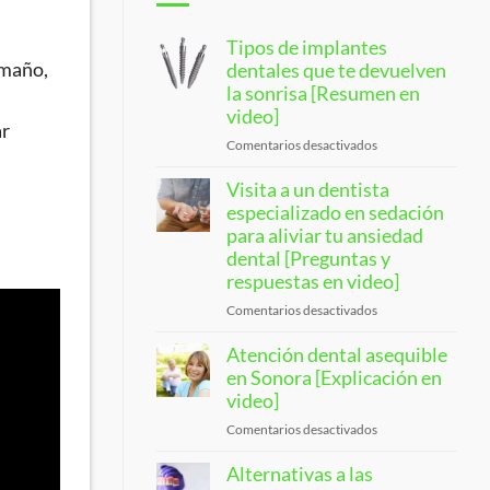
Tipos de implantes
amaño,
dentales que te devuelven
la sonrisa [Resumen en
video]
ar
Comentarios desactivados
en
Types
Visita a un dentista
of
Dental
especializado en sedación
Implants
para aliviar tu ansiedad
That
dental [Preguntas y
Restore
respuestas en video]
Your
Comentarios desactivados
en
Smile
Visit
[Video
Atención dental asequible
a
Overview]
Sedation
en Sonora [Explicación en
Dentist
video]
To
Comentarios desactivados
en
Ease
Affordable
Your
Alternativas a las
Sonora
Dental