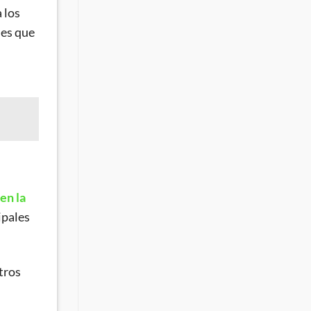
 los
les que
en la
ipales
tros