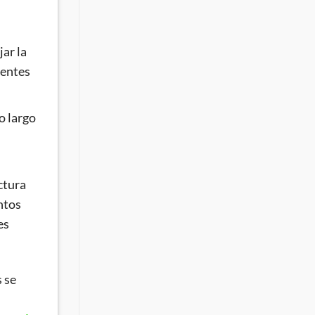
jar la
ientes
o largo
ctura
ntos
es
s se