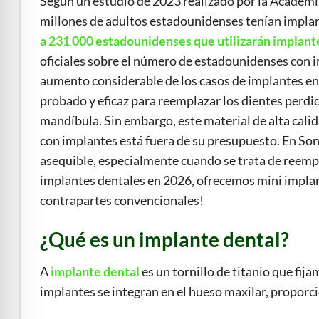
Según un estudio de 2023 realizado por la Academ
millones de adultos estadounidenses tenían impla
a 231 000 estadounidenses que utilizarán implant
oficiales sobre el número de estadounidenses con 
aumento considerable de los casos de implantes en
probado y eficaz para reemplazar los dientes perdido
mandíbula. Sin embargo, este material de alta cali
con implantes está fuera de su presupuesto. En So
asequible, especialmente cuando se trata de reempl
implantes dentales en 2026, ofrecemos mini implan
contrapartes convencionales!
¿Qué es un implante dental?
A
implante dental
es un tornillo de titanio que fij
implantes se integran en el hueso maxilar, propor