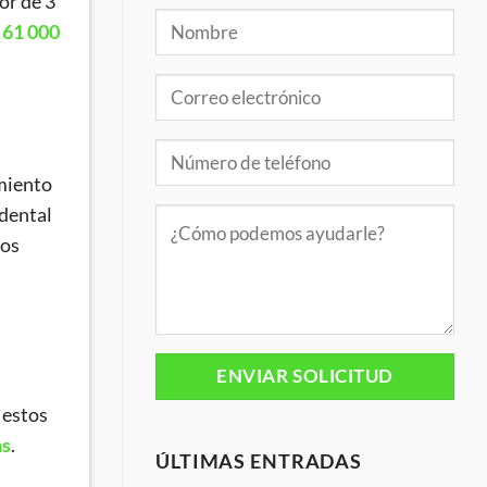
or de 3
 61 000
amiento
 dental
los
 estos
as
.
ÚLTIMAS ENTRADAS