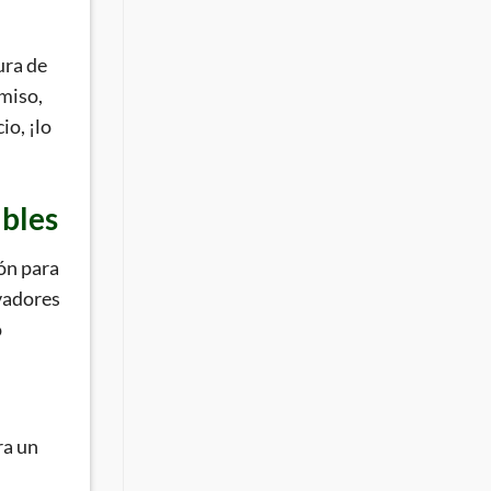
ura de
miso,
io, ¡lo
ibles
ón para
ovadores
o
ra un