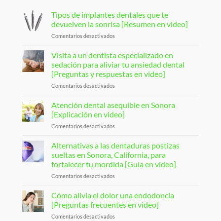
Tipos de implantes dentales que te
devuelven la sonrisa [Resumen en video]
Comentarios desactivados
en
Types
of
Visita a un dentista especializado en
Dental
sedación para aliviar tu ansiedad dental
Implants
[Preguntas y respuestas en video]
That
Comentarios desactivados
en
Restore
Visit
Your
a
Smile
Atención dental asequible en Sonora
Sedation
[Video
[Explicación en video]
Dentist
Overview]
Comentarios desactivados
en
To
Affordable
Ease
Sonora
Alternativas a las dentaduras postizas
Your
Dental
Dental
sueltas en Sonora, California, para
Care
Anxiety
fortalecer tu mordida [Guía en video]
[Video
[Video
Comentarios desactivados
en
Explanation]
Q&A]
Loose
Denture
Cómo alivia el dolor una endodoncia
Alternatives
[Preguntas frecuentes en video]
in
Comentarios desactivados
en
Sonora,