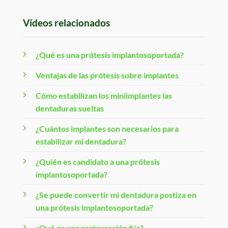
How
CA,
a
To
Vídeos relacionados
Root
Strengthen
Canal
Your
Provides
Bite
Pain
[Video
¿Qué es una prótesis implantosoportada?
Relief
Guide]
[Video
FAQs]
Ventajas de las prótesis sobre implantes
Cómo estabilizan los miniimplantes las
dentaduras sueltas
¿Cuántos implantes son necesarios para
estabilizar mi dentadura?
¿Quién es candidato a una prótesis
implantosoportada?
¿Se puede convertir mi dentadura postiza en
una prótesis implantosoportada?
¿Qué es una restauración fija?