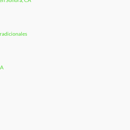
 en Sonora, CA
radicionales
CA