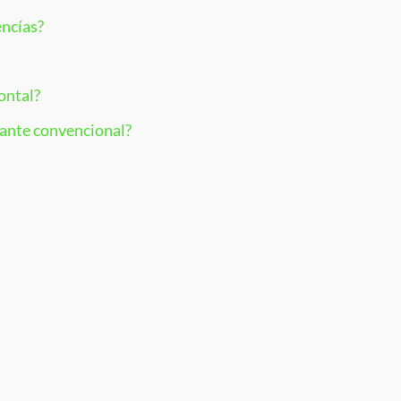
encías?
ontal?
lante convencional?