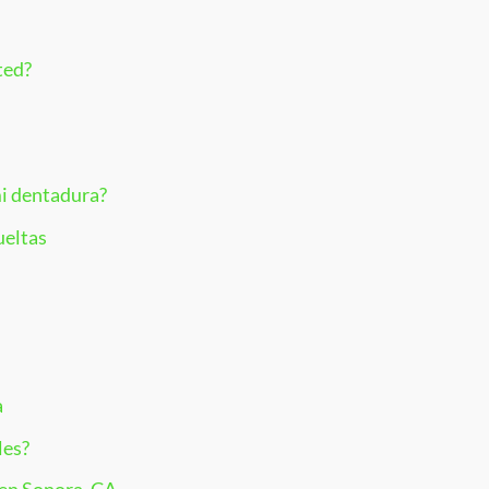
ted?
mi dentadura?
ueltas
a
les?