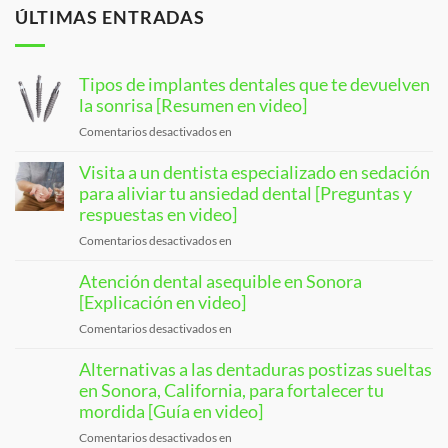
ÚLTIMAS ENTRADAS
Tipos de implantes dentales que te devuelven
la sonrisa [Resumen en video]
Comentarios desactivados en
Sobre
los
Visita a un dentista especializado en sedación
tipos
de
para aliviar tu ansiedad dental [Preguntas y
implantes
respuestas en video]
dentales
Comentarios desactivados en
Visita
que
a
te
Atención dental asequible en Sonora
un
devuelven
dentista
[Explicación en video]
la
especializado
sonrisa
Comentarios desactivados en
Sobre
en
[Resumen
la
sedación
en
Alternativas a las dentaduras postizas sueltas
atención
para
video]
dental
en Sonora, California, para fortalecer tu
aliviar
asequible
mordida [Guía en video]
tu
en
ansiedad
Comentarios desactivados en
Alternativas
Sonora