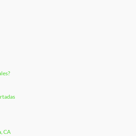
ales?
ortadas
a, CA