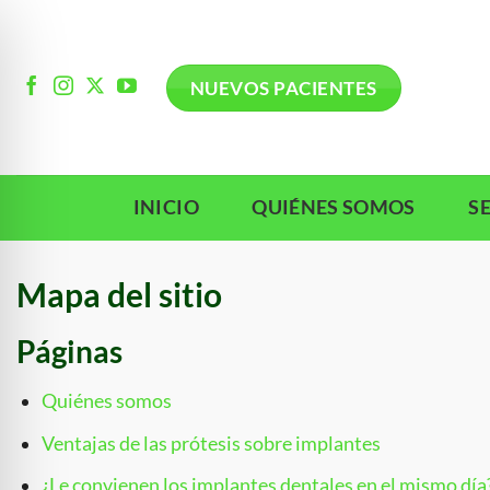
Ir
al
contenido
NUEVOS PACIENTES
INICIO
QUIÉNES SOMOS
S
Mapa del sitio
Páginas
Quiénes somos
Ventajas de las prótesis sobre implantes
¿Le convienen los implantes dentales en el mismo día